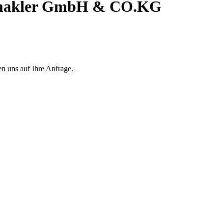
smakler GmbH & CO.KG​
11
KHB Finanz- &
Versicherungsmakler
GmbH & Co.
KG
Bewertungen auf
werkenntdenBESTEN.de
en uns auf Ihre Anfrage.