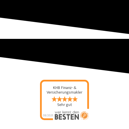
KHB Finanz- &
Versicherungsmakler
GmbH &...
Sehr gut
08/2026
KHB Finanz- &
Versicherungsmakler
GmbH & Co. KG
hat
4.82
von
5
Sternen |